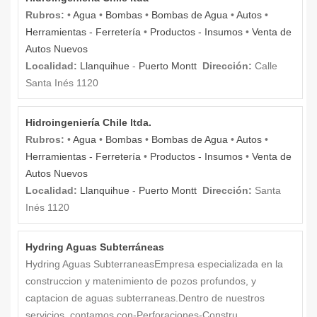
Rubros:
•
Agua
•
Bombas
•
Bombas de Agua
•
Autos
•
Herramientas - Ferretería
•
Productos - Insumos
•
Venta de
Autos Nuevos
Localidad:
Llanquihue
-
Puerto Montt
Dirección:
Calle
Santa Inés 1120
Hidroingeniería Chile ltda.
Rubros:
•
Agua
•
Bombas
•
Bombas de Agua
•
Autos
•
Herramientas - Ferretería
•
Productos - Insumos
•
Venta de
Autos Nuevos
Localidad:
Llanquihue
-
Puerto Montt
Dirección:
Santa
Inés 1120
Hydring Aguas Subterráneas
Hydring Aguas SubterraneasEmpresa especializada en la
construccion y matenimiento de pozos profundos, y
captacion de aguas subterraneas.Dentro de nuestros
servicios, contamos con-Perforaciones-Constru...