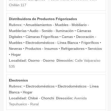
Chillán 117
Distribuidora de Productos Frigorizados
Rubros:
•
Amueblamientos - Muebles - Mobiliario -
Mueblerías
•
Audio - Sonido - Iluminación
•
Cámaras
Digitales
•
Cámaras Frigoríficas
•
Camas
•
Decoración -
Muebles
•
Electrodomésticos - Línea Blanca
•
Frigoríficos
•
Neveras
•
Productos - Insumos
•
Refrigeradores
•
Servicios
•
Hogar
Localidad:
Osorno
-
Osorno
Dirección:
Calle Valparaíso
535
Electronics
Rubros:
•
Electrodomésticos
•
Electrodomésticos - Línea
Blanca
•
Hogar
Localidad:
Chiloé
-
Chonchi
Dirección:
Avenida
Tepuhueico - Rural