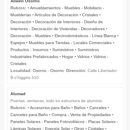
Aliwen Osorno
Rubros:
•
Amueblamientos - Muebles - Mobiliario -
Mueblerías
•
Artículos de Decoración
•
Cristales
•
Decoración
•
Decoración de Interiores - Diseño de
Interiores - Decoración de Viviendas - Decoradores
•
Decoración - Muebles
•
Electrodomésticos - Línea Blanca
•
Espejos
•
Muebles para Tiendas - Locales Comerciales
•
Productos - Insumos
•
Suministros
•
Suministros
Industriales Prefabricados
•
Hogar
•
Vidrios
•
Vidrios -
Cristales
Localidad:
Osorno
-
Osorno
Dirección:
Calle Libertador
B.o'higgins 510
Alumad
Puertas, ventanas, todo en estructura de aluminio.
Rubros:
•
Accesorios para Baño
•
Baños
•
Canceles
•
Canceles para Baño
•
Compra - Venta de Propiedades
•
Paneles Solares - Paneles Fotovoltáicos - Placas Solares -
Láminas Solares - Energía Solar
•
Otros
•
Cristales
•