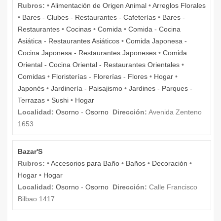
Rubros:
•
Alimentación de Origen Animal
•
Arreglos Florales
•
Bares - Clubes - Restaurantes - Cafeterías
•
Bares -
Restaurantes
•
Cocinas
•
Comida
•
Comida - Cocina
Asiática - Restaurantes Asiáticos
•
Comida Japonesa -
Cocina Japonesa - Restaurantes Japoneses
•
Comida
Oriental - Cocina Oriental - Restaurantes Orientales
•
Comidas
•
Floristerías - Florerías - Flores
•
Hogar
•
Japonés
•
Jardinería - Paisajismo
•
Jardines - Parques -
Terrazas
•
Sushi
•
Hogar
Localidad:
Osorno
-
Osorno
Dirección:
Avenida Zenteno
1653
Bazar'S
Rubros:
•
Accesorios para Baño
•
Baños
•
Decoración
•
Hogar
•
Hogar
Localidad:
Osorno
-
Osorno
Dirección:
Calle Francisco
Bilbao 1417