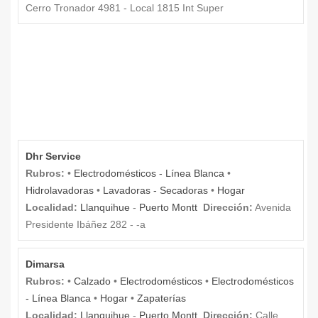
Cerro Tronador 4981 - Local 1815 Int Super
Dhr Service
Rubros:
•
Electrodomésticos - Línea Blanca
•
Hidrolavadoras
•
Lavadoras - Secadoras
•
Hogar
Localidad:
Llanquihue
-
Puerto Montt
Dirección:
Avenida
Presidente Ibáñez 282 - -a
Dimarsa
Rubros:
•
Calzado
•
Electrodomésticos
•
Electrodomésticos
- Línea Blanca
•
Hogar
•
Zapaterías
Localidad:
Llanquihue
-
Puerto Montt
Dirección:
Calle