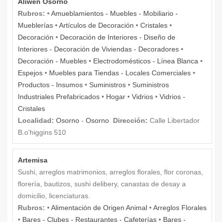
Aliwen Osorno
Rubros:
•
Amueblamientos - Muebles - Mobiliario -
Mueblerías
•
Artículos de Decoración
•
Cristales
•
Decoración
•
Decoración de Interiores - Diseño de
Interiores - Decoración de Viviendas - Decoradores
•
Decoración - Muebles
•
Electrodomésticos - Línea Blanca
•
Espejos
•
Muebles para Tiendas - Locales Comerciales
•
Productos - Insumos
•
Suministros
•
Suministros
Industriales Prefabricados
•
Hogar
•
Vidrios
•
Vidrios -
Cristales
Localidad:
Osorno
-
Osorno
Dirección:
Calle Libertador
B.o'higgins 510
Artemisa
Sushi, arreglos matrimonios, arreglos florales, flor coronas,
florería, bautizos, sushi delibery, canastas de desay a
domicilio, licenciaturas.
Rubros:
•
Alimentación de Origen Animal
•
Arreglos Florales
•
Bares - Clubes - Restaurantes - Cafeterías
•
Bares -