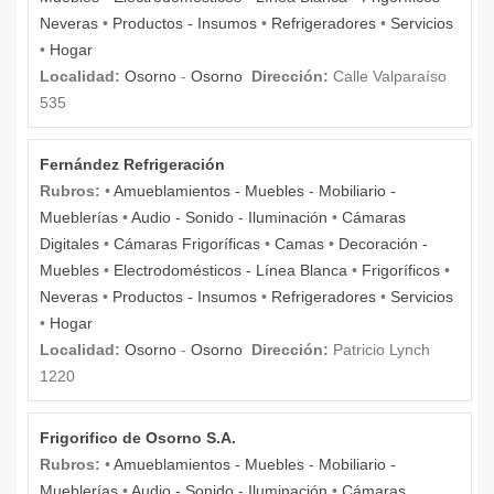
Neveras
•
Productos - Insumos
•
Refrigeradores
•
Servicios
•
Hogar
Localidad:
Osorno
-
Osorno
Dirección:
Calle Valparaíso
535
Fernández Refrigeración
Rubros:
•
Amueblamientos - Muebles - Mobiliario -
Mueblerías
•
Audio - Sonido - Iluminación
•
Cámaras
Digitales
•
Cámaras Frigoríficas
•
Camas
•
Decoración -
Muebles
•
Electrodomésticos - Línea Blanca
•
Frigoríficos
•
Neveras
•
Productos - Insumos
•
Refrigeradores
•
Servicios
•
Hogar
Localidad:
Osorno
-
Osorno
Dirección:
Patricio Lynch
1220
Frigorifico de Osorno S.A.
Rubros:
•
Amueblamientos - Muebles - Mobiliario -
Mueblerías
•
Audio - Sonido - Iluminación
•
Cámaras