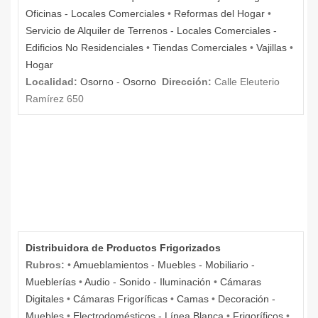
Oficinas - Locales Comerciales
•
Reformas del Hogar
•
Servicio de Alquiler de Terrenos - Locales Comerciales -
Edificios No Residenciales
•
Tiendas Comerciales
•
Vajillas
•
Hogar
Localidad:
Osorno
-
Osorno
Dirección:
Calle Eleuterio
Ramírez 650
Distribuidora de Productos Frigorizados
Rubros:
•
Amueblamientos - Muebles - Mobiliario -
Mueblerías
•
Audio - Sonido - Iluminación
•
Cámaras
Digitales
•
Cámaras Frigoríficas
•
Camas
•
Decoración -
Muebles
•
Electrodomésticos - Línea Blanca
•
Frigoríficos
•