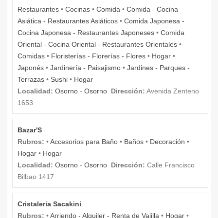
Restaurantes
•
Cocinas
•
Comida
•
Comida - Cocina
Asiática - Restaurantes Asiáticos
•
Comida Japonesa -
Cocina Japonesa - Restaurantes Japoneses
•
Comida
Oriental - Cocina Oriental - Restaurantes Orientales
•
Comidas
•
Floristerías - Florerías - Flores
•
Hogar
•
Japonés
•
Jardinería - Paisajismo
•
Jardines - Parques -
Terrazas
•
Sushi
•
Hogar
Localidad:
Osorno
-
Osorno
Dirección:
Avenida Zenteno
1653
Bazar'S
Rubros:
•
Accesorios para Baño
•
Baños
•
Decoración
•
Hogar
•
Hogar
Localidad:
Osorno
-
Osorno
Dirección:
Calle Francisco
Bilbao 1417
Cristaleria Sacakini
Rubros:
•
Arriendo - Alquiler - Renta de Vajilla
•
Hogar
•