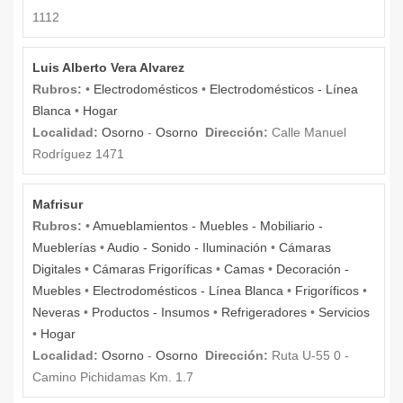
1112
Luis Alberto Vera Alvarez
Rubros:
•
Electrodomésticos
•
Electrodomésticos - Línea
Blanca
•
Hogar
Localidad:
Osorno
-
Osorno
Dirección:
Calle Manuel
Rodríguez 1471
Mafrisur
Rubros:
•
Amueblamientos - Muebles - Mobiliario -
Mueblerías
•
Audio - Sonido - Iluminación
•
Cámaras
Digitales
•
Cámaras Frigoríficas
•
Camas
•
Decoración -
Muebles
•
Electrodomésticos - Línea Blanca
•
Frigoríficos
•
Neveras
•
Productos - Insumos
•
Refrigeradores
•
Servicios
•
Hogar
Localidad:
Osorno
-
Osorno
Dirección:
Ruta U-55 0 -
Camino Pichidamas Km. 1.7